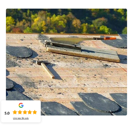
5.0
Lire nos
84
avis