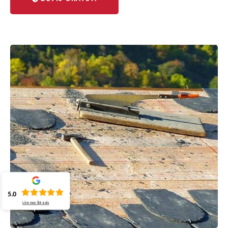
5.0
Lire nos
84
avis