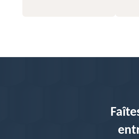
Faîte
ent