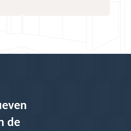
Queven
n de