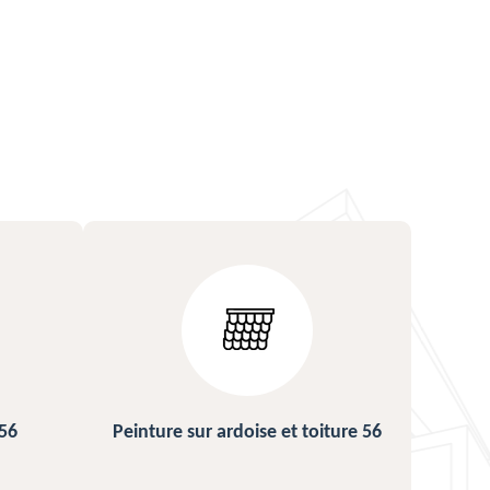
ture 56
Urgence fuite de toiture 56
Répa