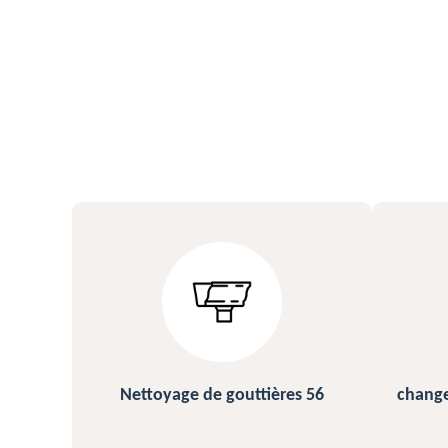
s 56
changement et pose de gouttière
N
56