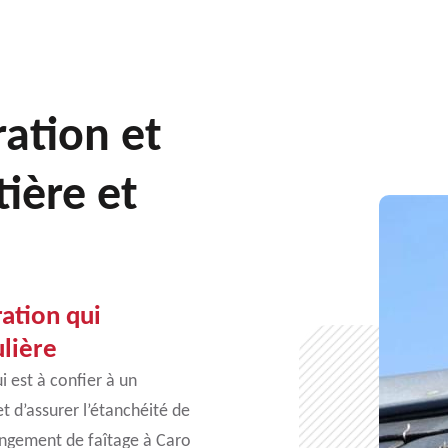
ration et
ière et
ation qui
lière
 est à confier à un
t d’assurer l’étanchéité de
angement de faîtage à Caro