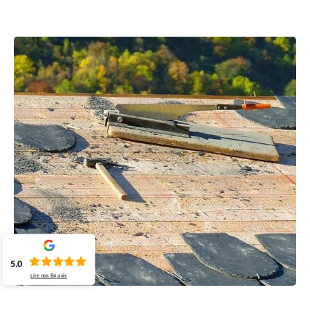
5.0
Lire nos
84
avis