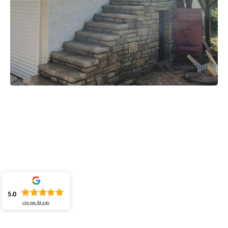
5.0
Lire nos
84
avis