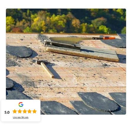
5.0
Lire nos
84
avis