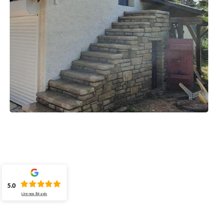
5.0
Lire nos
84
avis