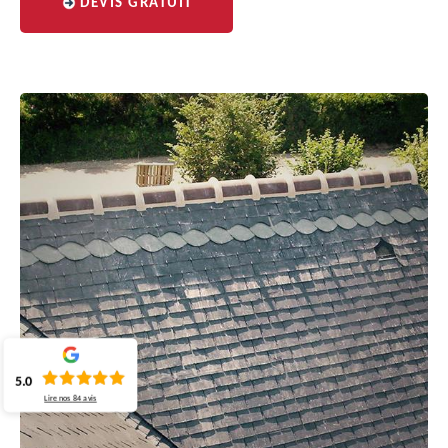
DEVIS GRATUIT
5.0
Lire nos
84
avis