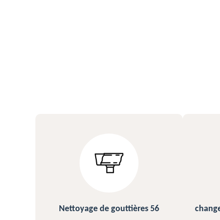
s 56
changement et pose de gouttière
N