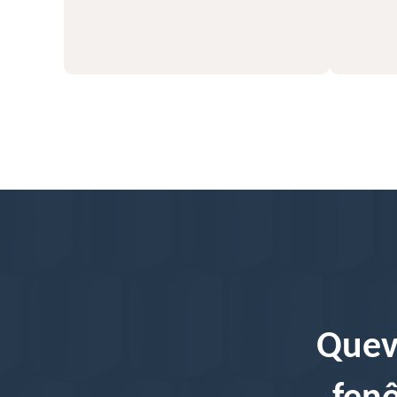
56
Quev