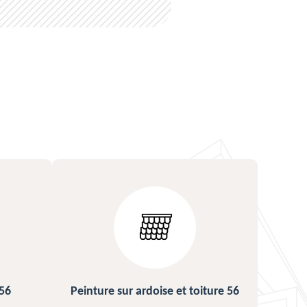
ture 56
Urgence fuite de toiture 56
Répa