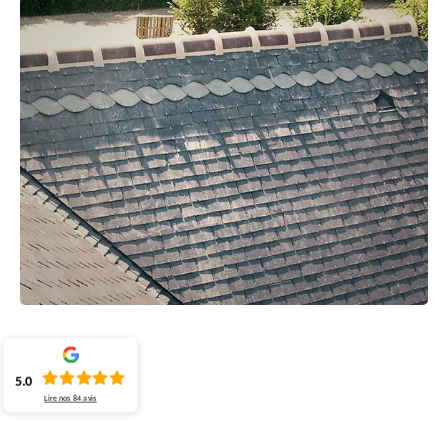
5.0
Lire nos
84
avis