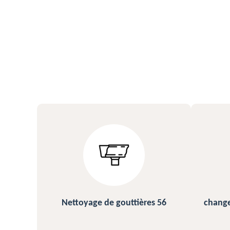
s 56
changement et pose de gouttière
N
56