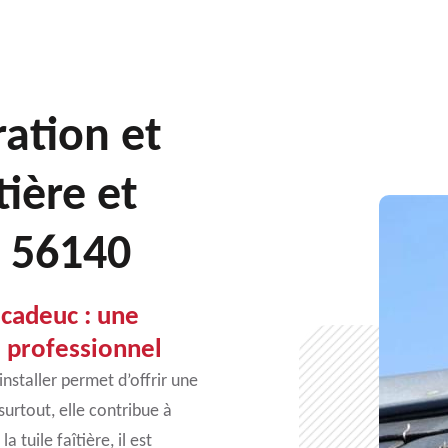
ration et
ière et
c 56140
ucadeuc : une
e professionnel
’installer permet d’offrir une
surtout, elle contribue à
 tuile faîtière, il est