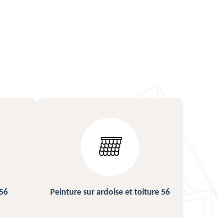
ture 56
Urgence fuite de toiture 56
Répa