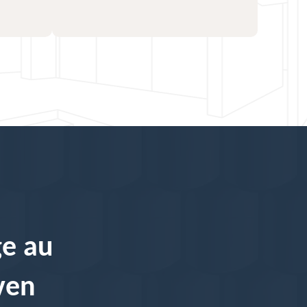
ge au
ven