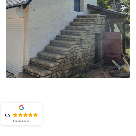
5.0
Lire nos
84
avis