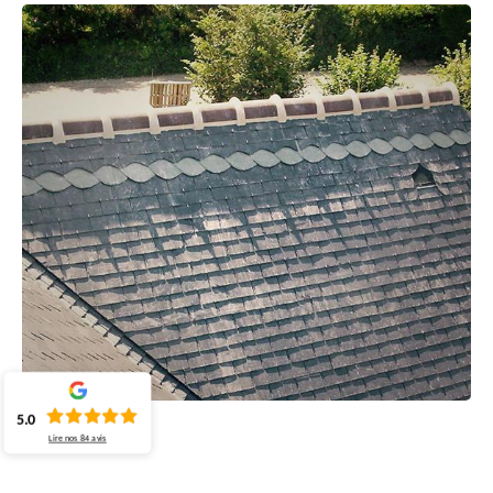
5.0
Lire nos
84
avis