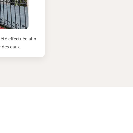
été effectuée afin
e des eaux.