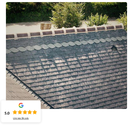
5.0
Lire nos
84
avis