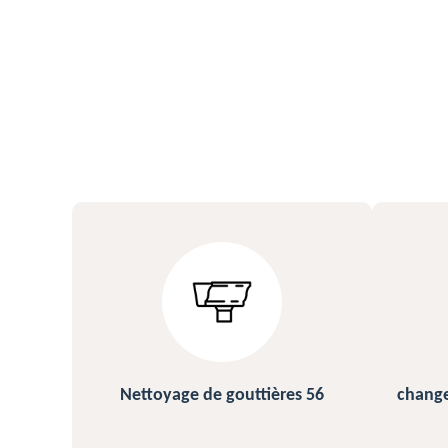
s 56
changement et pose de gouttière
N
56