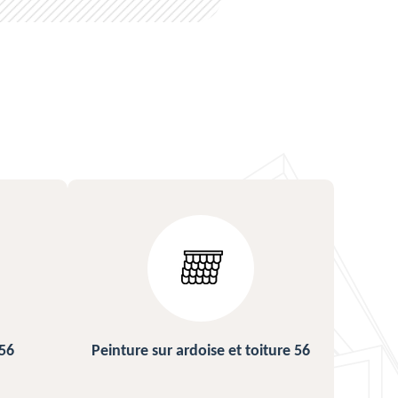
iture 56
Urgence fuite de toiture 56
Rép