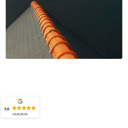
5.0
Lire nos
84
avis