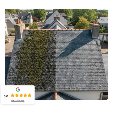
5.0
Lire nos
84
avis