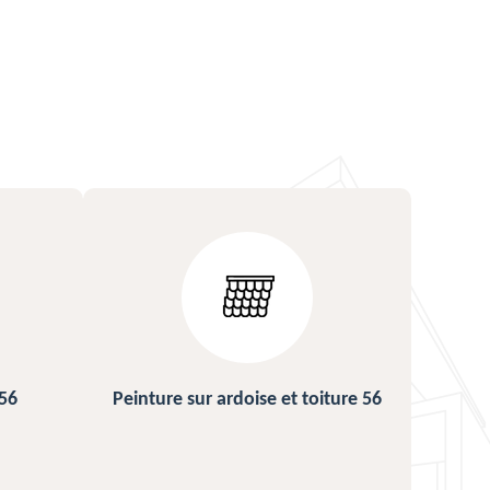
ture 56
Urgence fuite de toiture 56
Répa