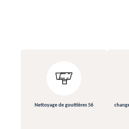
s 56
changement et pose de gouttière
N
56