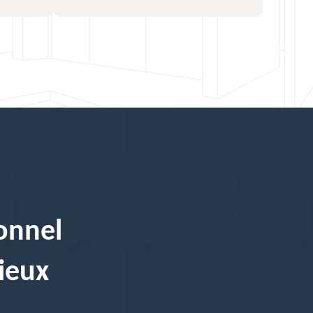
onnel
ieux