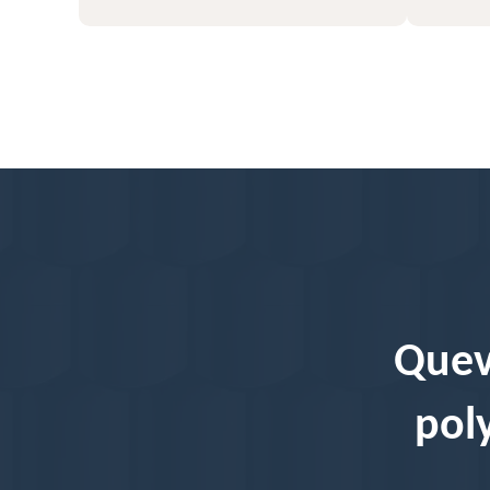
Quev
pol