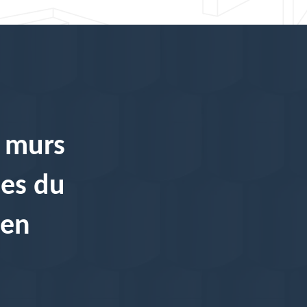
s murs
ces du
ven