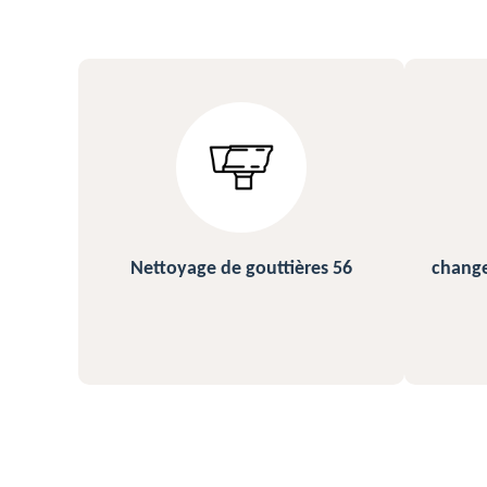
s 56
changement et pose de gouttière
N
56