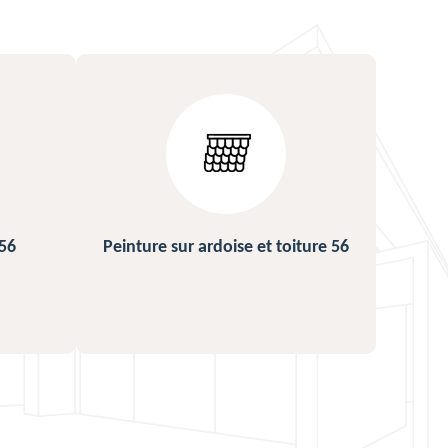
ture 56
Urgence fuite de toiture 56
Répa