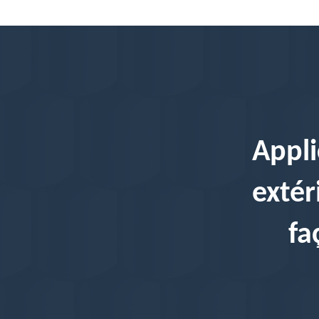
Appli
extér
fa