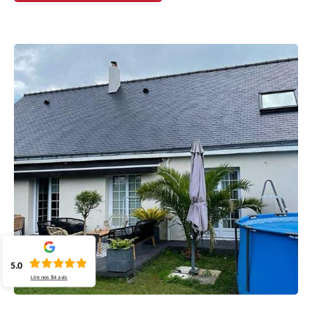
5.0
Lire nos
84
avis