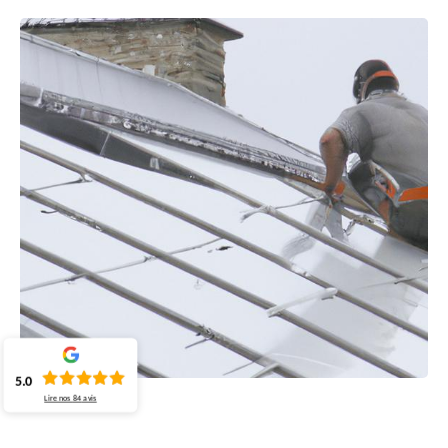
5.0
Lire nos
84
avis