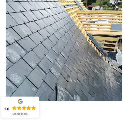
5.0
Lire nos
84
avis