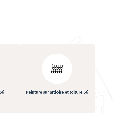
ture 56
Urgence fuite de toiture 56
Répa