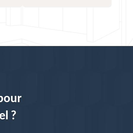
 pour
el ?