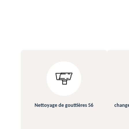
s 56
changement et pose de gouttière
N
56