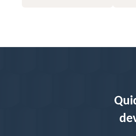
Quid
dev