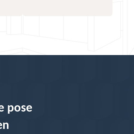
de pose
en