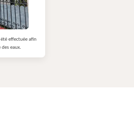
été effectuée afin
e des eaux.