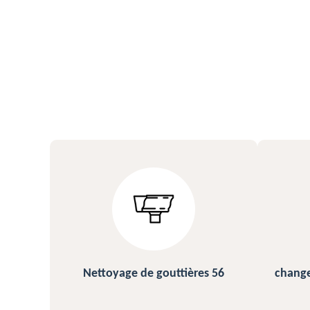
ières 56
changement et pose de gouttière
56