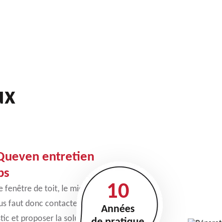
ux
 Queven entretien
ps
10
 fenêtre de toit, le mieux
ous faut donc contacter
Années
ic et proposer la solution