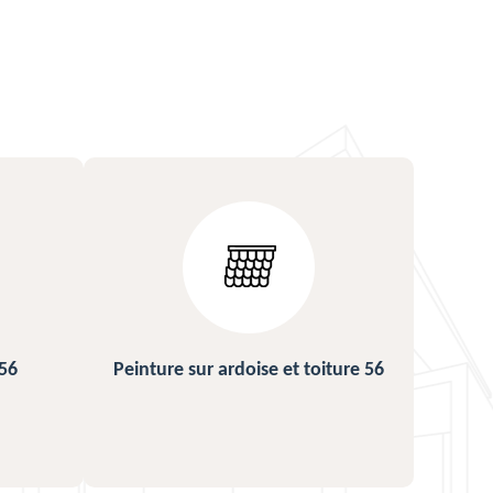
ture 56
Urgence fuite de toiture 56
Répa