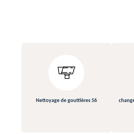
s 56
changement et pose de gouttière
N
56