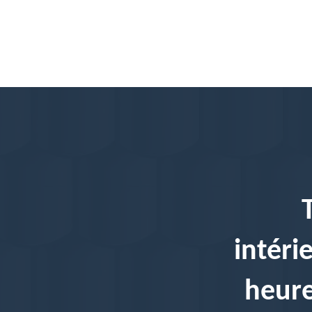
intéri
heure