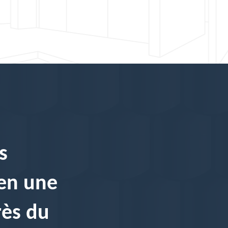
s
 en une
rès du