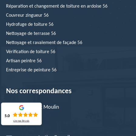
Réparation et changement de toiture en ardoise 56
Couvreur zingueur 56
Hydrofuge de toiture 56
Nettoyage de terrasse 56
Nettoyage et ravalement de façade 56
Vérification de toiture 56
Artisan peintre 56
Entreprise de peinture 56
Nos correspondances
10 RUE du Vieux Moulin
56530 Quéven
5.0
Lire nos
84
avis
FRANCE