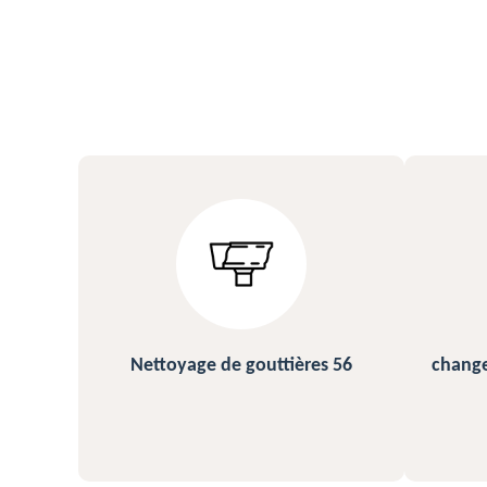
s 56
changement et pose de gouttière
N
56