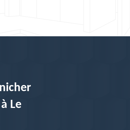
énicher
 à Le