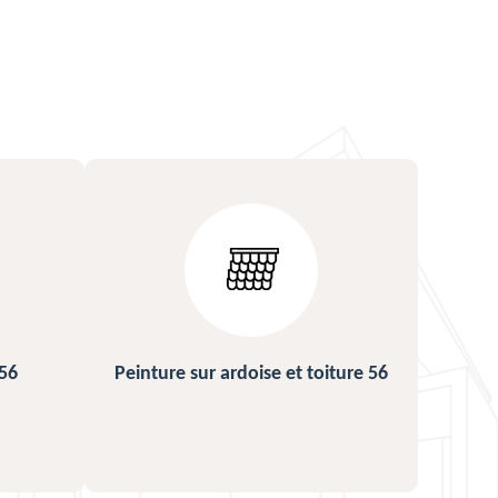
iture 56
Urgence fuite de toiture 56
Rép