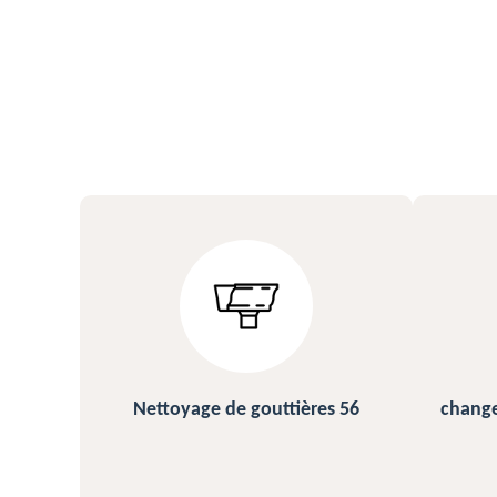
s 56
changement et pose de gouttière
N
56