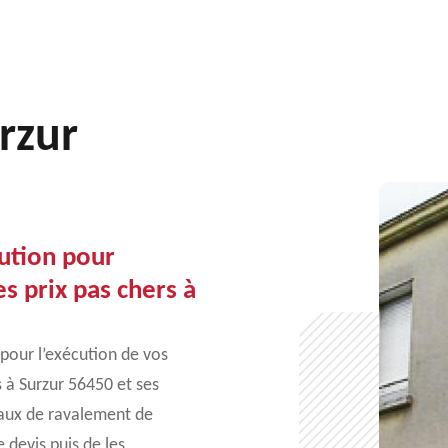
rzur
lution pour
s prix pas chers à
 pour l’exécution de vos
s à Surzur 56450 et ses
vaux de ravalement de
devis puis de les