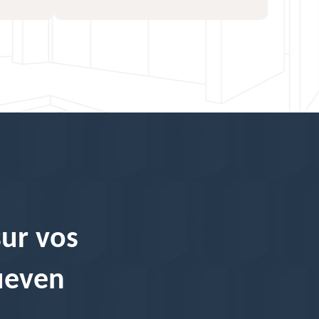
sur vos
Queven