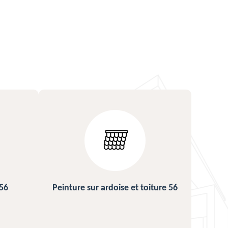
ture 56
Urgence fuite de toiture 56
Répa