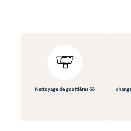
s 56
changement et pose de gouttière
N
56