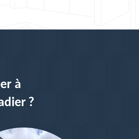
er à
adier ?