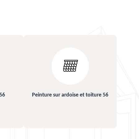
ture 56
Urgence fuite de toiture 56
Répa