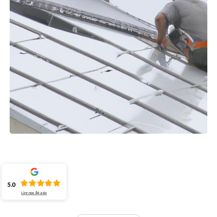
5.0
Lire nos
84
avis