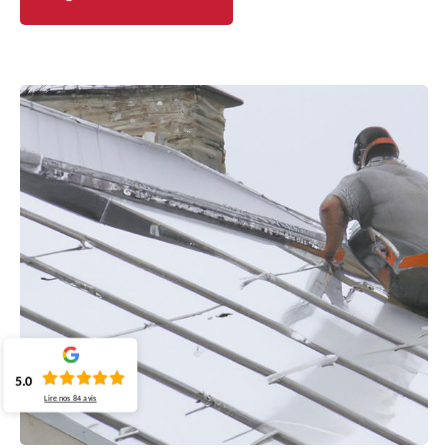
5.0
Lire nos
84
avis