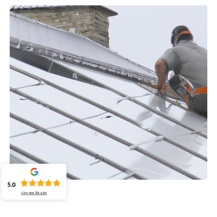
5.0
Lire nos
84
avis