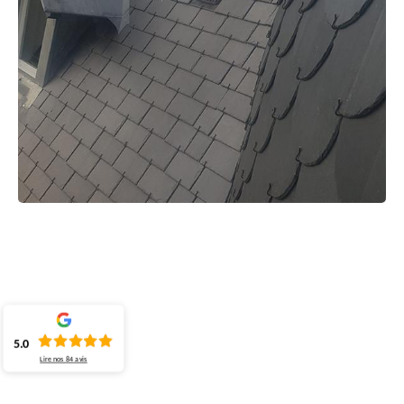
5.0
Lire nos
84
avis