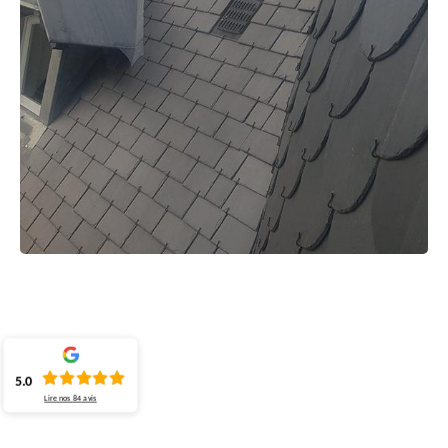
5.0
Lire nos
84
avis