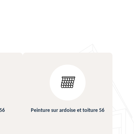
iture 56
Urgence fuite de toiture 56
Rép