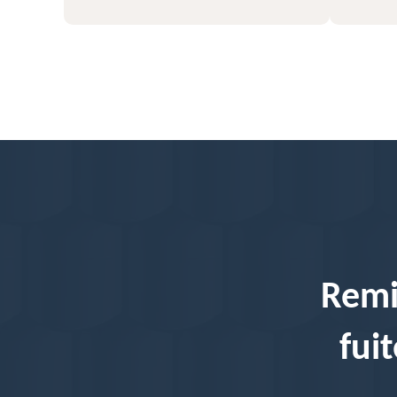
Remi
fui