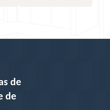
as de
e de