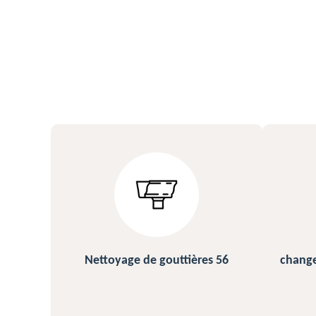
s 56
changement et pose de gouttière
N
56