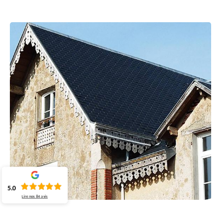
5.0
Lire nos
84
avis