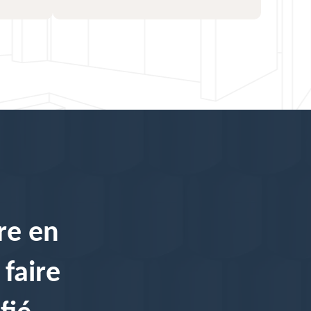
re en
 faire