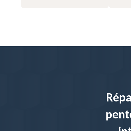
Répa
pente