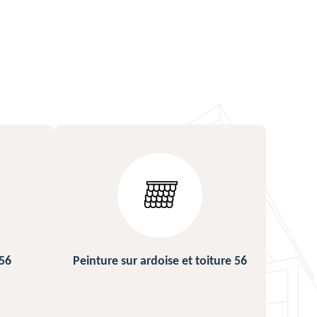
iture 56
Urgence fuite de toiture 56
Rép