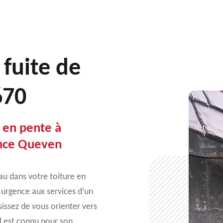
 fuite de
670
e en pente à
ence Queven
eau dans votre toiture en
e urgence aux services d’un
sissez de vous orienter vers
el est connu pour son