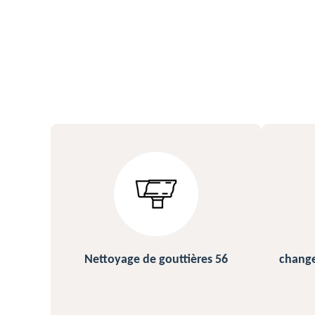
s 56
changement et pose de gouttière
N
56