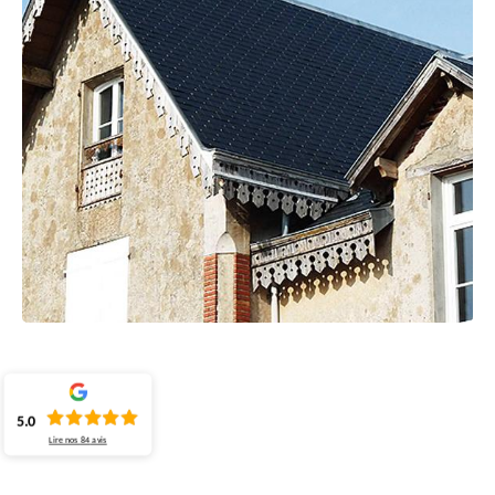
5.0
Lire nos
84
avis