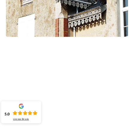
5.0
Lire nos
84
avis