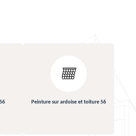
ture 56
Urgence fuite de toiture 56
Rép