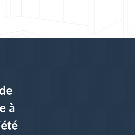
 de
e à
iété