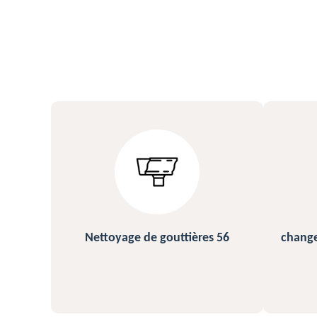
s 56
changement et pose de gouttière
N
56