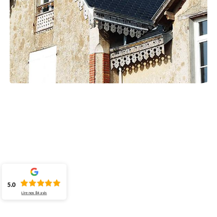
5.0
Lire nos
84
avis