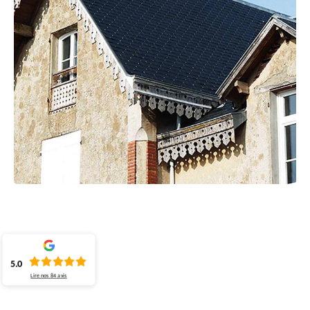
5.0
Lire nos
84
avis