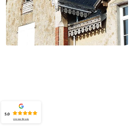
5.0
Lire nos
84
avis