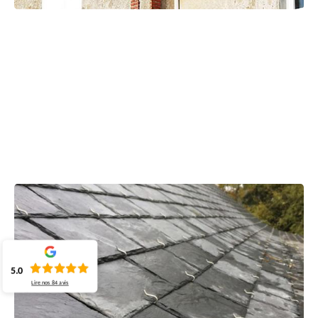
5.0
Lire nos
84
avis