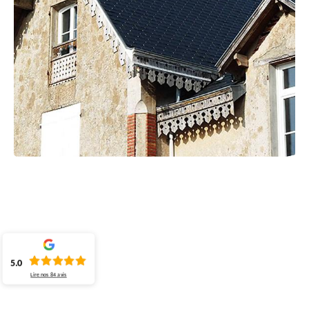
5.0
Lire nos
84
avis