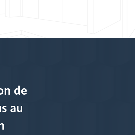
on de
us au
n