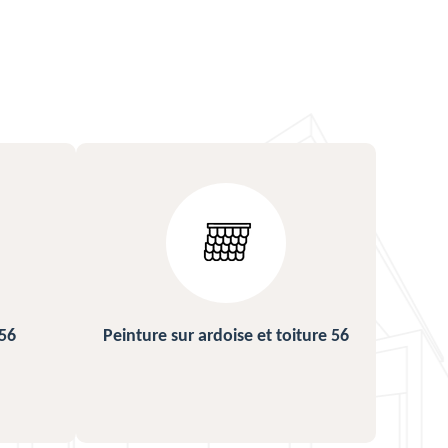
ture 56
Urgence fuite de toiture 56
Répa