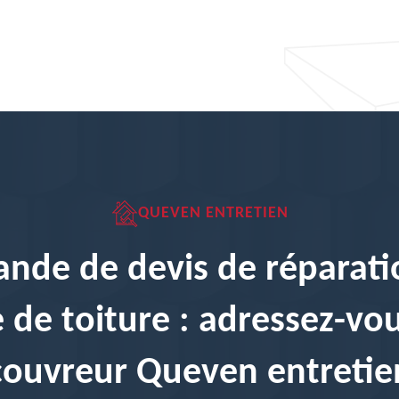
QUEVEN ENTRETIEN
nde de devis de réparati
e de toiture : adressez-vo
couvreur Queven entretie