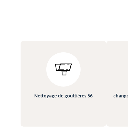
s 56
changement et pose de gouttière
N
56