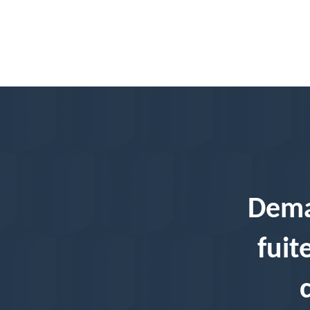
Dema
fuit