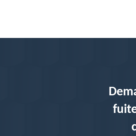
Dema
fuit