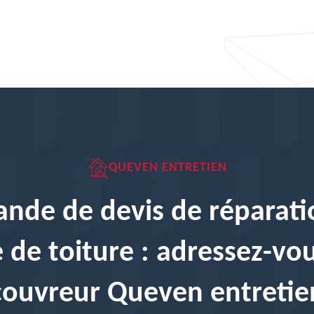
QUEVEN ENTRETIEN
nde de devis de réparati
e de toiture : adressez-vo
couvreur Queven entretie