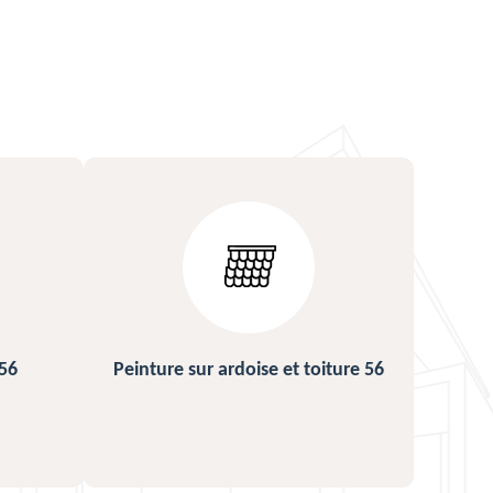
ture 56
Urgence fuite de toiture 56
Répa