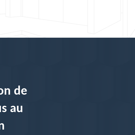
on de
us au
n