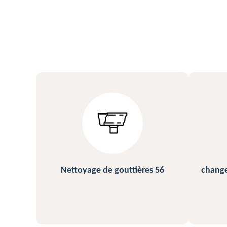
s 56
changement et pose de gouttière
N
56