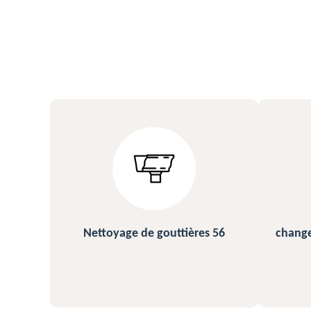
s 56
changement et pose de gouttière
N
56