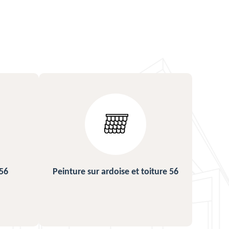
ture 56
Urgence fuite de toiture 56
Répa