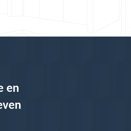
e en
ueven