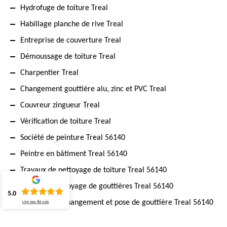
Hydrofuge de toiture Treal
Habillage planche de rive Treal
Entreprise de couverture Treal
Démoussage de toiture Treal
Charpentier Treal
Changement gouttière alu, zinc et PVC Treal
Couvreur zingueur Treal
Vérification de toiture Treal
Société de peinture Treal 56140
Peintre en bâtiment Treal 56140
Travaux de nettoyage de toiture Treal 56140
Expert en nettoyage de gouttières Treal 56140
5.0
Artisan pour changement et pose de gouttière Treal 56140
Lire nos
84
avis